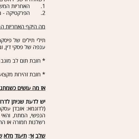
1. האחריות המשפטית.
2. הפרקטיקה - מה עושים?
מה היקף האחריות ה
תילי תילים של פיסקה
ענפה של פסקי דין, ו
* חובת תום לב מוגב
* חובת זהירות מקצוע
אז מה עושים כשמתג
יש לדעת שניתן לדרו
(לדוגמא: אובדן עסקה
הנפשי, המתח, והאי 
רשלנות חמורה או הת
שלב
א׳
:
תיעוד
מלא
ש