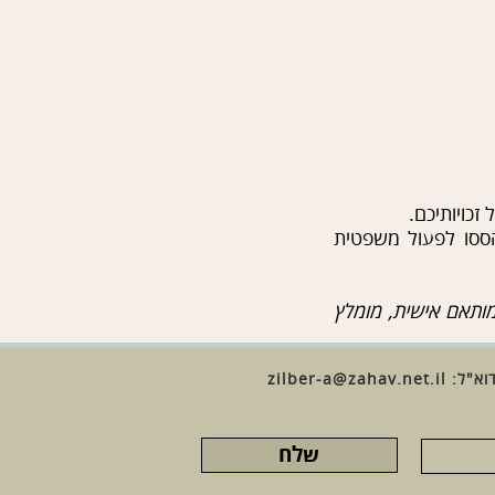
זכויותיכם.
הססו לפעול משפטית
ותאם
אישית
,
מומלץ
zilber-a@zahav.net.il
שלח