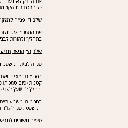
אם הבנק לא נענה לד
כל התכתובות הקודמות
שלב
ד׳
:
פנייה
למפקח
אם הממונה על תלונו
בתהליך ולהורות לבנק
שלב
ה׳
:
הגשת
תביע
פנייה לבית המשפט נע
בסכומים נמוכים, ואם
מומלץ להיוועץ לפני כ
בסכומים משמעותיים
המשפטי. פנו לעו"ד 
טיפים
חשובים
לתביע