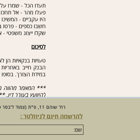
תעדו הכל - שמרו על 
פעלו מהר - אל תחכו. 
היו עקביים - המשיכו
חשבו כספים - פרטו ב
שקלו ייצוג משפטי - א
לסיכום
טעויות בנקאיות הן לא
הבנק חייב באחריות 
במידת הצורך. בסופו 
***
המאמר
מהווה
מ
להיוועץ
בעורך
דין
 ***
רח' שוהם 11, פ"ת (צמוד ל'בסר סיטי' וליד 'יכין סנטר') | טל': 052-3114100 | פקס:077-3179606 | דוא"ל:
להרשמה חינם לניוזלטר :
שם: