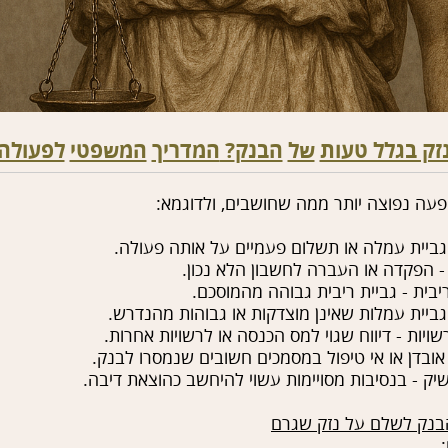
February 09, 2026
זק בגלל טעות
של
הבנק
?
המדריך
המשפטי
לפעולה 
ופעה נפוצה יותר ממה שחושבים, ולדוגמא:
 גביית עמלה או תשלום פעמיים על אותה פעולה.
 הפקדה או העברה לחשבון הלא נכון.
יבית - גביית ריבית גבוהה מהמוסכם.
גביית עמלות שאינן מוצדקות או גבוהות מהנדרש.
שויות - דיווח שגוי למס הכנסה או לרשויות אחרות.
אובדן או אי טיפול במסמכים חשובים שנמסרו לבנק.
יק - בנסיבות מסויימות עשוי להיחשב כהוצאת דיבה.
הבנק לשלם על נזק שגרם