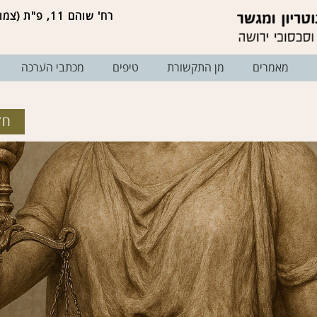
רח' שוהם 11, פ"ת (צמוד ל'בסר סיטי')
מאמרים
מן התקשורת
טיפים
מכתבי הערכה
חז