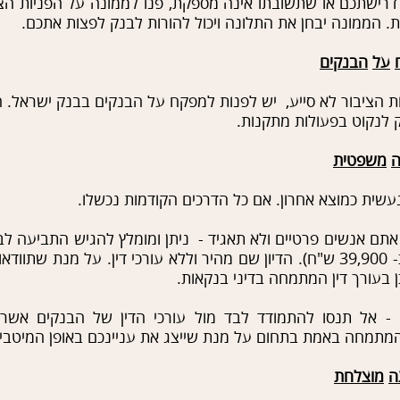
רישתכם או שתשובתו אינה מספקת, פנו לממונה על הפניות הצי
. הממונה יבחן את התלונה ויכול להורות לבנק לפצות אתכם.
על
הבנקים
ת הציבור לא סייע, יש לפנות למפקח על הבנקים בבנק ישראל. 
 לנקוט בפעולות מתקנות.
ה
משפטית
שית כמוצא אחרון. אם כל הדרכים הקודמות נכשלו.
 אתם אנשים פרטיים ולא תאגיד - ניתן ומומלץ להגיש התביעה 
קטנות (כיום סמכותו כ- 39,900 ש"ח). הדיון שם מהיר וללא עורכי דין. על מנת
ן בעורך דין המתמחה בדיני בנקאות.
 - אל תנסו להתמודד לבד מול עורכי הדין של הבנקים אשר 
המתמחה באמת בתחום על מנת שייצג את עניינכם באופן המיטבי.
ה
מוצלחת