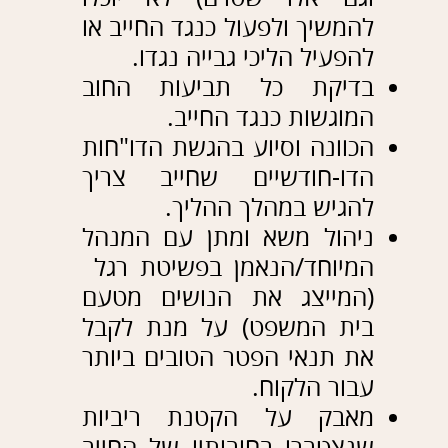
ליווי צמוד בכל
האירועים/משברים הקורים
במהלך התקופה ועד להפטר.
קבלת צו הפטר הפוטר את
החייב מחובותיו.
במשרדנו אנו פועלים לנהל את הליך
פשיטת הרגל מתחילתו ועד סופו – מרגע
שלב הייעוץ הראשוני ללקוח, ועד לקבלת
צו ההפטר על ידי בית המשפט המחוזי.
למשרדנו ניסיון רב בשנים בסיוע לחייבים
במסגרת הליכי פשיטת רגל וקבלת הפטר,
תוך מתן דגש על מקצועיות ומהירות.
צוות משרדנו צבר הצלחות רבות בתחום
מחיקת החובות וקבלת הפטר, והוביל את
מאות לקוחותיו לפתיחת דף חדש ונקי
בחייהם על ידי
מחיקת חובות בסכומים
של עשרות מיליוני שקלים
.
עו"ד אבי זילברפלד עוסק בתחום החובות