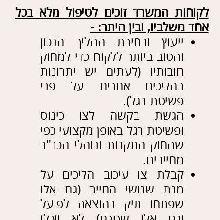
המוגשות כנגד החייב.
הכוונה וסיוע בהגשת הדו"חות
הדו-חודשיים שחייב צריך
להגיש במהלך ההליך.
ניהול משא ומתן עם המנהל
המיוחד/הנאמן בפשיטת רגל
(המייצג את הנושים מטעם
בית המשפט) על מנת לקבל
את תנאי הפטר הטובים ביותר
עבור הלקוח.
מאבק על הקטנת ריביות
שנצטברו בחובותיו של החייב
בהתאם לכללים שנקבעו בחוק
ובתקנות.
ייצוג (ליטיגציה) הולם בדיוניים
המתנהלים בית המשפט
המחוזי.
מאבק על שמירת הרכוש
(לרבות דירת מגורים) של
החייב בהתאם לכללים
שנקבעו בפסיקה.