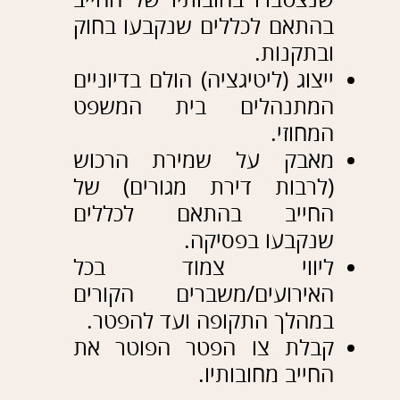
מאז 1983, עת ייצג במשך כ- 10 שנים
את אחד הבנקים הגדולים, ולמד להכיר
היטב את רזי המערכת הבנקאית מבפנים,
על תחבולותיה ושיקוליה.
בהתאם, זה עשרות שנים שמשרד עו"ד
זילברפלד מתמחה בתחום החובות: מול
המערכת הבנקאית, בכינוסי נכסים,
פשיטת רגל, והסדרי חובות.
עו"ד אבי זילברפלד מנהל את פורום דיני
בנקאות'
מאז הקמת הפורטל המשפטי
הגדול בישראל :
LAW-FORUMS
,
במסגרתו הוא נותן מענה יומיומי לשאלות
בתחום דיני הבנקאות.
עו"ד אבי זילברפלד חיבר וכתב את הספר
המקיף: "
אחריות אישית בתאגיד והרמת
המסך
" שעניינו גביית חובות במצבים
מיוחדים ובעייתיים, וכן הוא כתב
עשרות מאמרים
בנושאים בנקאות,