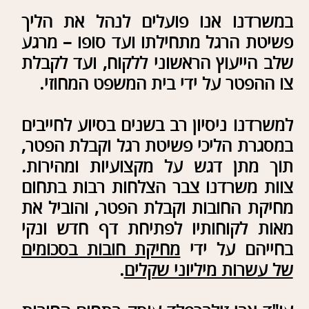
פשיטות רגל, משפט אזרחי, משפט
מסחרי, ועוד.
תחום החובות הנו, אפוא, תחום מומחיות
משרד עו"ד זילברפלד, הן ביחס לבנקים,
והן בפשיטת רגל ו/או הסדרי חובות.
כי הניסיון נותן את הטון !
משרד עו"ד זילברפלד הינו "משרד
בוטיק" במשפט אזרחי-מסחרי, בעל
התמחות מיוחדת בדיני בנקאות, ותפגוש
בו עורכי דין מקצוענים, בעלי ידע וניסיון
רב, הפועלים במסירות ובמקצועיות,
ונלחמים על האינטרסים של לקוחות
המשרד, והכל תוך כדי שירות אישי
ואווירה ידידותית ביותר לקהל לקוחותיו .
אנו יודעים איך לעשות זאת