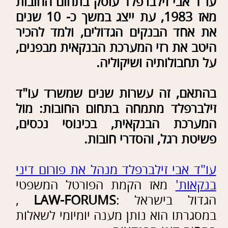
!
משרדנו לרשותך לכל שאלה ו/או
הבהרה !
03-5753443
להרשמה חינם לניוזלטר :
שם:
דוא"ל: