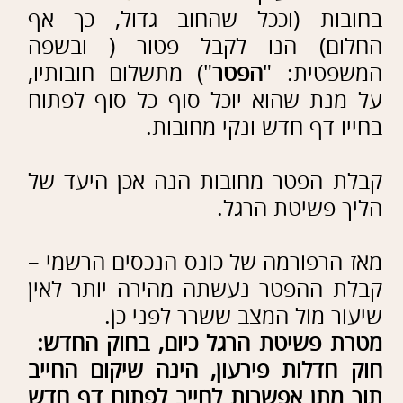
קבלת הפטר מחובות הנה אכן היעד של
הליך פשיטת הרגל.
מאז הרפורמה של כונס הנכסים הרשמי –
קבלת ההפטר נעשתה מהירה יותר לאין
שיעור מול המצב ששרר לפני כן.
מטרת פשיטת הרגל כיום, בחוק החדש:
חוק חדלות פירעון, הינה שיקום החייב
תוך מתן אפשרות לחייב לפתוח דף חדש
בחייו, מבחינה כלכלית, וזאת ע"י קבלת
הפטר ומחיקה של חובותיו.
ההפטר הנו היעד, כאשר ההליך עצמו
כולל מספר תחנות/שלבים שיש לעבור
בהם, על מנת להגיע ליעד.
רק עו"ד המתמחה בפשיטת רגל יוליך את
הלקוח- החייב בדרך מהירה והעילה
ביותר !
מזה 35 שנים שמשרדנו פועל
במקצועיות ובמהירות להגשמת החלום