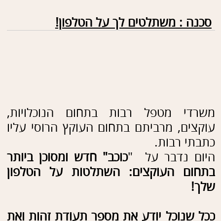
משרדי מטפל רבות בתחום הנוכלויות,
עוקצים, מרביתם בתחום העוקץ הרוסי עליו
כתבתי רבות.
היום נדבר על "
כוכב" חדש ומסוכן ביותר
בתחום העוקצים: השתלטות על הטלפון
שלך!
ככל שנוכל יודע את מספר תעודת זהות ואת
ארבע הספרות האחרונות של כרטיס
האשראי שלך, הוא יכול להשתלט לך על
הטלפון בצורה מהירה וללא עקבות: הוא
פשוט מבקש לנייד את הקו הסלולרי אליו.
מרגע שהשתלט, ונוכח כל המידע שיש
לכולנו בטלפון הסלולרי, הנוכל יכול לפעול
גם בחשבון הבנק שלך, לקחת בחשבונך
הלוואות ממוחשבות (שמאושרות בנדיבות
ללא פיקוח או בקרה) ואחר כך לבקש
העברתן לחשבון בנק אחר (ומשם הם
מועברים הלאה והלאה, עד שלא ניתן לאתר