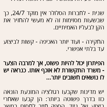
בדחיפות לגורם הרלוונטי (חברת
אשראי/בנק/חברת תקשורת).
אמת הדבר שלא ניתן להחזיר ניוד של
הקו בסופי שבוע, אבל לכל חברת אשראי
ו/או תקשורת יש מוקד ביטחון
שפועל 24/7 ודרכו ניתן - וצריך - לחסום
מיידית את כרטיס האשראי או את הקו
הסלולרי.
לחשוד בכל הצעה שמגיעה
בשיחת טלפון. אם יש ספק - אין
ספק!
לא להיכנס לכל קישור שמגיע
בסמס
בשום פנים ואופן לא להתקין
תוכנות לא מוכרות
לא לשמור סיסמאות חשובות
בדפדפן