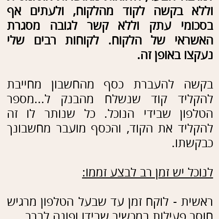
הקן לבעליו האמיתיים.
החקירה - ועוד יותר האכיפה - קשות לביצוע
עד בלתי אפשרי.
הפיתרון יכול להיות פשוט, אך למרבה הצער
- משרד התקשורת לא אוכף אותו. כנראה יש
לו נושאים חשובים יותר...
יש מדינות שקבעו רגולציה המונעת הונאה
כזו בדרך פשוטה ביותר: הן קבעו שאחרי
ביצוע של ניוד, הספק חייב לחסום במשך
זמן מסוים (בין 30-60 דקות) כל SMS
הנשלח מגופים פיננסיים. באופן זה ההונאה
נחסמה. הנוכל נמצא במרוץ נגד הזמן
לאיתור ההונאה ע"י הבעלים החוקי וחברת
הסלולר, ולא שווה לו להתאמץ/להסתכן.
המלצות זהירות: שננו!
יש לך חשד שנעקצת? - פנה