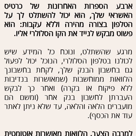
עוד את הכסף).
למרבה הצער, הלוואות מאושרות אוטומטית
וללא בקשה לקוד מהלקוח, ולעתים אף
בסכומי עתק וללא קשר לגובה מסגרת
האשראי של הלקוח. לקוחות רבים שלי
נעקצו באופן זה.
בקשה להעברת כסף מהחשבון מחייבת
להקליד קוד שנשלח מהבנק ל...מספר
הטלפון שבידי הנוכל. כל שנותר לו זה
להקליד את הקוד, והכסף מועבר מחשבונך
כבקשתו.
לנוכל יש זמן רב לבצע זממו:
ראשית - לוקח זמן עד שבעל הטלפון מרגיש
חוסר פעילות במכשיר שבידו ופונה לברר.
שנית - לחברות הסלולר אין מוקד 24/7, כך
שבשעות מסוימות זה לא מעשי להחזיר את