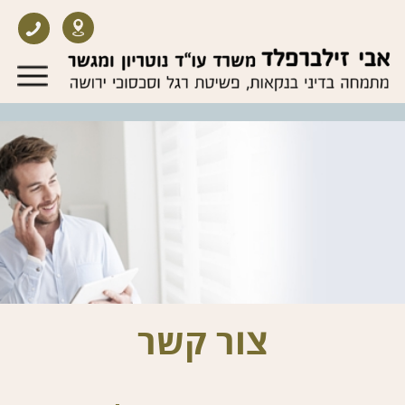
צור קשר
השאר הודעה ואנו נחזור אלייך בהקדם
זילברפלד אבי , עו"ד ונוטריון
טל:
052-3114100