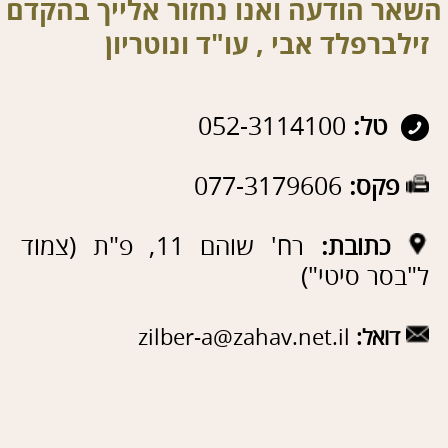
פקס:
077-3179606
כתובת:
רח' שוהם 11, פ"ת (צמוד
ל"בסר סיטי")
דואל:
zilber-a@zahav.net.il
שם:
טלפון:
דוא"ל: