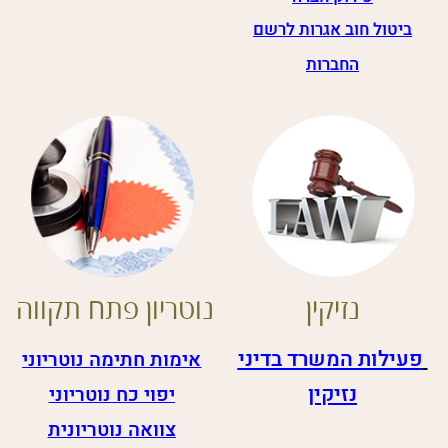
שם:
דוא"ל:
שלח
הצהרת נגישות
|אתר
זה נבנה ע"י קידום פלוס -
בניית
אתרים
לעסקים