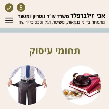
תחומי עיסוק
תביעת בנקים​
חדלות פירעון (פש"ר)
פעילות המשרד בדיני
פעילות המשרד בח
דלות
בנקאות
פש"ר בהשוואה להוצל"פ
בר"ל – בקשת רשות
הסדר חוב בפשיטת רגל
להתגונן
איך מקבלים הפטר בפש"ר