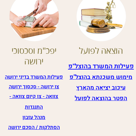
מנהל עזבון
הסתלקות / הסכם ירושה
יפוי כח מתמשך
מסחרי​
מקרקעין​
פעילות המשרד בדיני
פ
עילות המשרד בדיני
חברות
מקרקעין
הרמת מסך ואחריות אישית
הקמת חברה בע"מ
פ
ירוק חברה
ביטול חוב אגרות לרשם
החברות